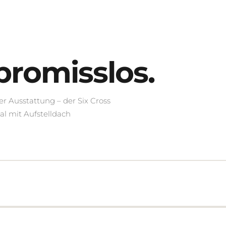
romisslos.
er Ausstattung – der Six Cross
nal mit Aufstelldach
or möglich)
Haupttank 93l