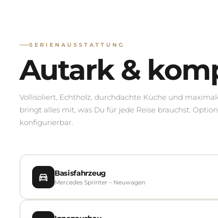
SERIENAUSSTATTUNG
Autark & komp
Vollisoliert, Echtholz, durchdachte Küche und maximal
bringt alles mit, was Du für jede Reise brauchst. Optio
konfigurierbar.
Basisfahrzeug
Mercedes Sprinter – Neuwagen
Sprinter 317 CDI (Upgrade auf 319/419 im Konfigurat