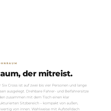
OHNRAUM
aum, der mitreist.
 Six Cross ist auf zwei bis vier Personen und lange
sen ausgelegt. Drehbare Fahrer- und Beifahrersitze
lden zusammen mit dem Tisch einen klar
ukturierten Sitzbereich – kompakt von außen,
lwertig von innen. Wahlweise mit Aufstelldach