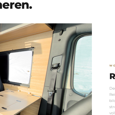
neren.
W
R
Der
Rei
bi
str
vol