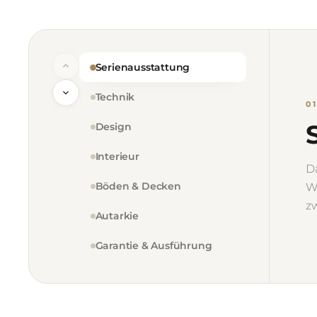
Serienausstattung
Technik
0
Design
Interieur
D
Böden & Decken
W
z
Autarkie
Garantie & Ausführung