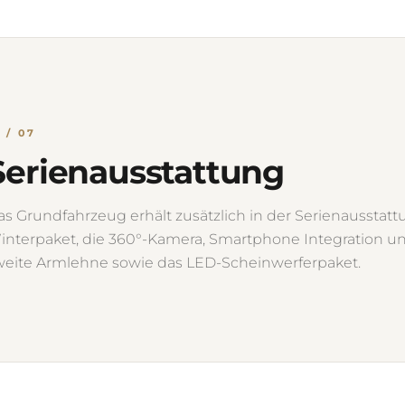
1 / 07
Serienausstattung
as Grundfahrzeug erhält zusätzlich in der Serienausstat
interpaket, die 360°-Kamera, Smartphone Integration u
weite Armlehne sowie das LED-Scheinwerferpaket.