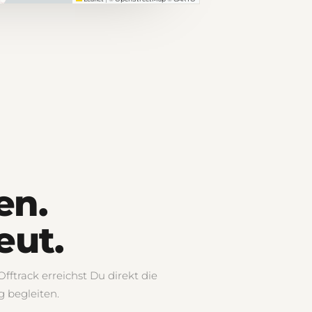
en.
eut.
ftrack erreichst Du direkt die
g begleiten.