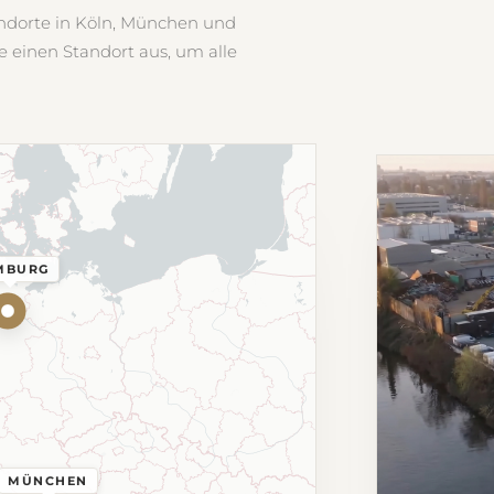
ndorte in Köln, München und
e einen Standort aus, um alle
MBURG
MÜNCHEN