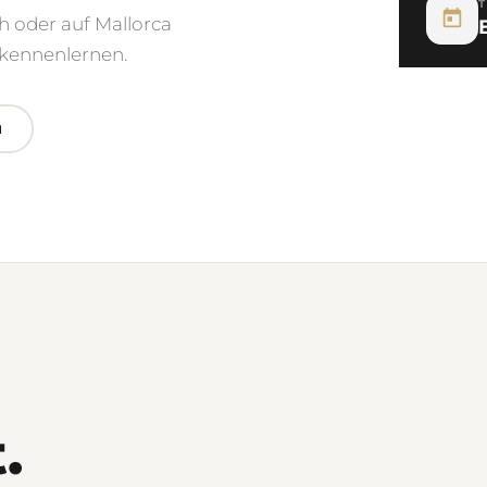
h oder auf Mallorca
kennenlernen.
N
.