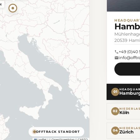
H
HEADQUART
Hamb
Mühlenhage
20539 Ham
+49 (0)40
info@offt
HEADQUA
01
Hambur
NIEDERLA
02
Köln
NIEDERLA
04
Zürich
OFFTRACK STANDORT
Leaflet
|
©
OpenStreetMap
©
CARTO