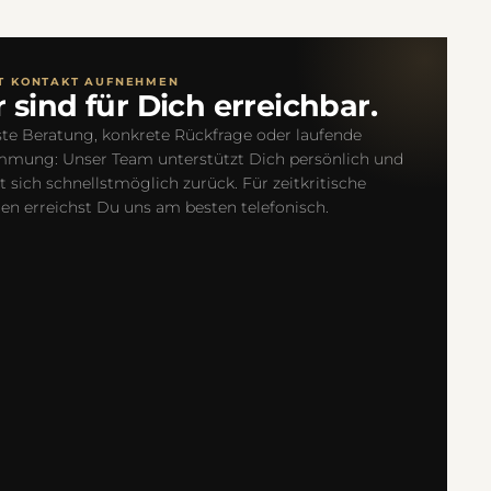
T KONTAKT AUFNEHMEN
 sind für Dich erreichbar.
ste Beratung, konkrete Rückfrage oder laufende
mmung: Unser Team unterstützt Dich persönlich und
 sich schnellstmöglich zurück. Für zeitkritische
en erreichst Du uns am besten telefonisch.