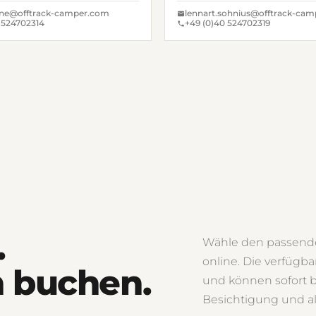
eine@offtrack-camper.com
lennart.sohnius@offtrack-ca
 524702314
+49 (0)40 524702319
.
Wähle den passende
online. Die verfügb
 buchen.
und können sofort b
Besichtigung und a