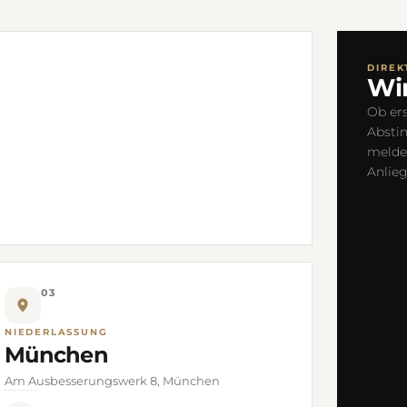
DIREK
Wir
Ob er
Absti
meldet
Anlieg
03
NIEDERLASSUNG
München
Am Ausbesserungswerk 8, München