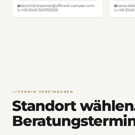
dominik.kraemer@offtrack-camper.com
karen.kl
+49 (0)40 524702305
+49 (0)40
TERMIN VEREINBAREN
Standort wählen
Beratungstermin