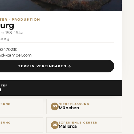
ER · PRODUKTION
urg
n 158–164a
burg
 52470230
rack-camper.com
TERMIN VEREINBAREN →
RTER
g
SSUNG
NIEDERLASSUNG
03
München
SSUNG
EXPERIENCE CENTER
05
Mallorca