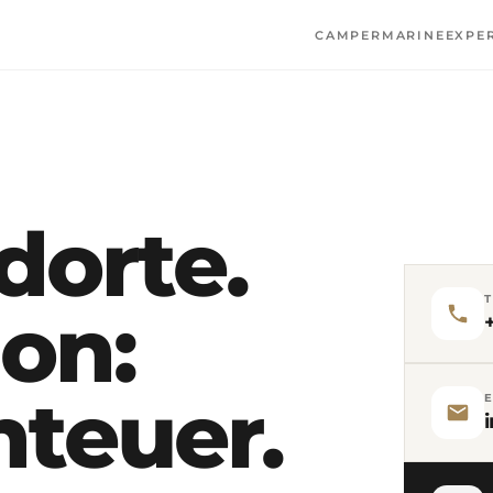
CAMPER
MARINE
EXPE
dorte.
ion:
teuer.